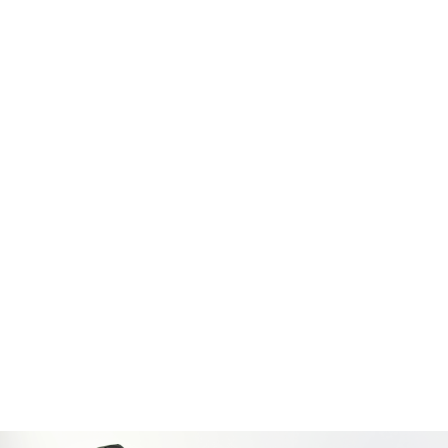
Protection rapprochée
Gestion de la circulation
Trafic, chantiers, voies publiques
Gestion d’alarmes
Réception et traitement prioritaire des alarmes