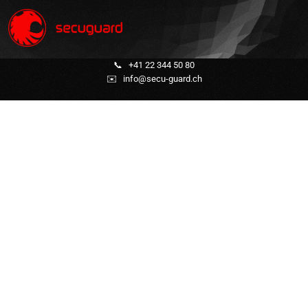
📞
+41 22 344 50 80
✉️
info@secu-guard.ch
Surveillance statique /
Gardiennage
(Entreprise & Privée)
Protection rapprochée
Gestion de la circulation