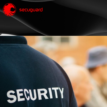
.
.
.
.
.
.
.
.
.