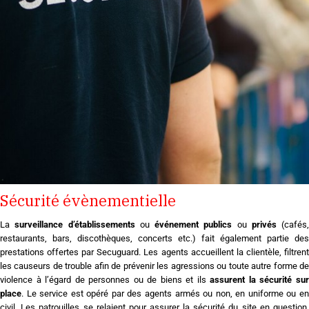
Sécurité évènementielle
La
surveillance d’établissements
ou
événement publics
ou
privés
(cafés,
restaurants, bars, discothèques, concerts etc.) fait également partie des
prestations offertes par Secu­guard. Les agents accueillent la clientèle, filtrent
les causeurs de trouble afin de prévenir les agressions ou toute autre forme de
violence à l’égard de personnes ou de biens et ils
assurent la sécurité su
place
. Le service est opéré par des agents armés ou non, en uniforme ou en
civil. Les patrouilles se relaient pour assurer la sécurité du site en question,