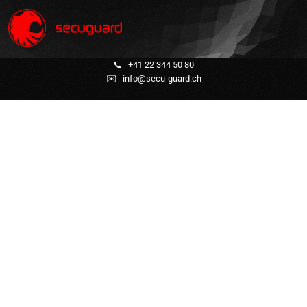
📞
+41 22 344 50 80
✉️
info@secu-guard.ch
Surveillance statique /
Gardiennage
(Entreprise & Privée)
Protection rapprochée
Gestion de la circulation